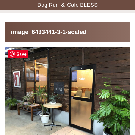
Dog Run ＆ Cafe BLESS
image_6483441-3-1-scaled
Save