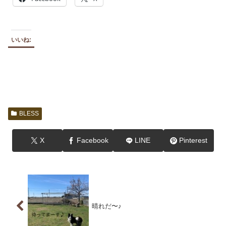
いいね:
BLESS
X
Facebook
LINE
Pinterest
晴れだ〜♪